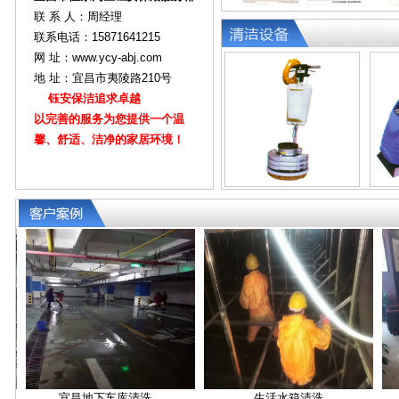
联 系 人：周经理
联系电话：15871641215
网 址：www.ycy-abj.com
地 址：宜昌市夷陵路210号
钰安保洁追求卓越
以完善的服务为您提供一个温
馨、舒适、洁净的家居环境！
宜昌地下车库清洗…
生活水箱清洗