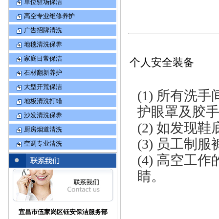
单位驻场保洁
高空专业维修养护
广告招牌清洗
地毯清洗保养
家庭日常保洁
个人安全装备
石材翻新养护
大型开荒保洁
(1) 所有
地板清洗打蜡
护眼罩及胶
沙发清洗保养
(2) 如发
厨房烟道清洗
(3) 员工
空调专业清洗
(4) 高空
睛。
宜昌市伍家岗区钰安保洁服务部