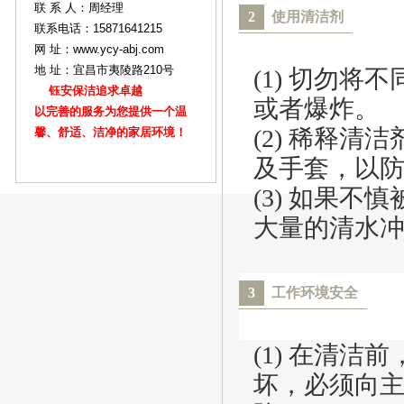
联 系 人：周经理
2
使用清洁剂
联系电话：15871641215
网 址：www.ycy-abj.com
地 址：宜昌市夷陵路210号
(1) 切勿
钰安保洁追求卓越
或者爆炸。
以完善的服务为您提供一个温
(2) 稀释
馨、舒适、洁净的家居环境！
及手套，以
(3) 如果
大量的清水
3
工作环境安全
(1) 在清
坏，必须向