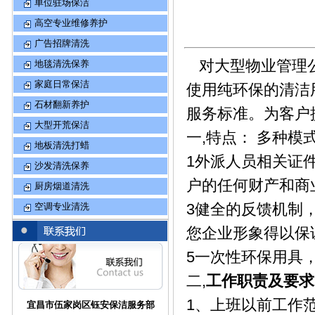
单位驻场保洁
高空专业维修养护
广告招牌清洗
对大型物业管理公
地毯清洗保养
家庭日常保洁
使用纯环保的清洁
石材翻新养护
服务标准。为客户
大型开荒保洁
一,特点： 多种模
地板清洗打蜡
1外派人员相关证件
沙发清洗保养
户的任何财产和商
厨房烟道清洗
3健全的反馈机制，
空调专业清洗
您企业形象得以保
5一次性环保用具，
二,
工作职责及要求
1、上班以前工作
宜昌市伍家岗区钰安保洁服务部