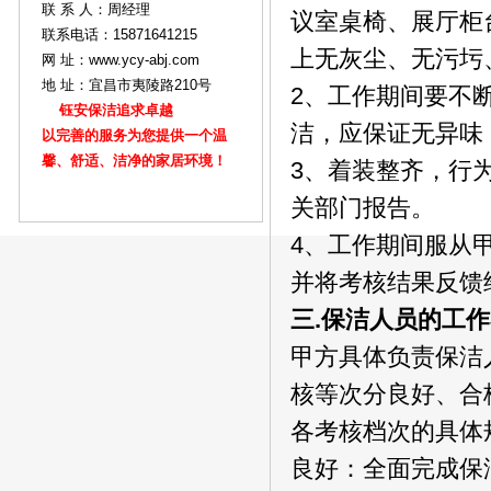
联 系 人：周经理
议室桌椅、展厅柜
联系电话：15871641215
上无灰尘、无污圬
网 址：www.ycy-abj.com
地 址：宜昌市夷陵路210号
2、工作期间要不
钰安保洁追求卓越
洁，应保证无异味
以完善的服务为您提供一个温
馨、舒适、洁净的家居环境！
3、着装整齐，行
关部门报告。
4、工作期间服从
并将考核结果反馈
三.保洁人员的工
甲方具体负责保洁
核等次分良好、合
各考核档次的具体
良好：全面完成保