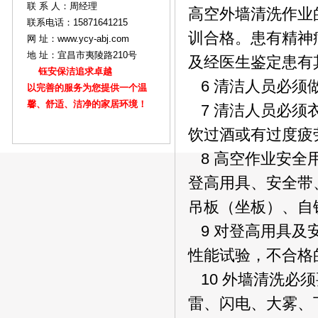
联 系 人：周经理
高空外墙清洗作业
联系电话：15871641215
训合格。患有精神
网 址：www.ycy-abj.com
地 址：宜昌市夷陵路210号
及经医生鉴定患有
钰安保洁追求卓越
6 清洁人员必须
以完善的服务为您提供一个温
馨、舒适、洁净的家居环境！
7 清洁人员必须
饮过酒或有过度疲
8 高空作业安全
登高用具、安全带
吊板（坐板）、自
9 对登高用具及
性能试验，不合格
10 外墙清洗必
雷、闪电、大雾、