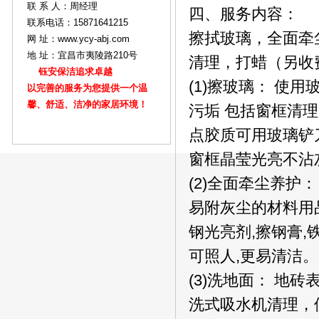
联 系 人：周经理
四、服务内容：
联系电话：15871641215
擦拭玻璃，全面牵
网 址：www.ycy-abj.com
地 址：宜昌市夷陵路210号
清理，打蜡（另收
钰安保洁追求卓越
(1)擦玻璃： 
以完善的服务为您提供一个温
馨、舒适、洁净的家居环境！
污垢 包括窗框清
点胶质可用玻璃铲
窗框晶莹光亮不沾
(2)全面牵尘养护
易附灰尘的材料用品
钢光亮剂,擦钢膏
可照人,更易清洁。
(3)洗地面： 
洗式吸水机清理，