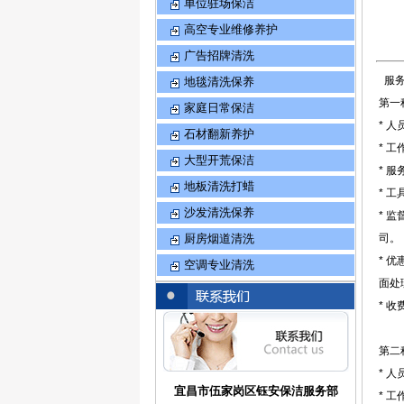
单位驻场保洁
高空专业维修养护
广告招牌清洗
服务
地毯清洗保养
第一
家庭日常保洁
* 
石材翻新养护
* 
大型开荒保洁
* 
地板清洗打蜡
* 
沙发清洗保养
* 
厨房烟道清洗
司。
* 
空调专业清洗
面处
* 
第二
* 
宜昌市伍家岗区钰安保洁服务部
* 