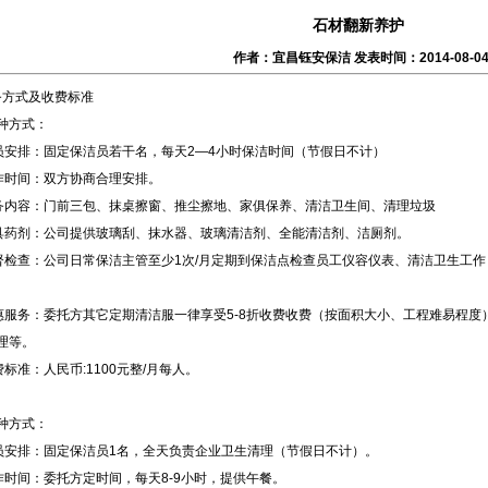
石材翻新养护
作者：宜昌钰安保洁 发表时间：2014-08-0
方式及收费标准
种方式：
人员安排：固定保洁员若干名，每天2—4小时保洁时间（节假日不计）
工作时间：双方协商合理安排。
服务内容：门前三包、抹桌擦窗、推尘擦地、家俱保养、清洁卫生间、清理垃圾
工具药剂：公司提供玻璃刮、抹水器、玻璃清洁剂、全能清洁剂、洁厕剂。
监督检查：公司日常保洁主管至少1次/月定期到保洁点检查员工仪容仪表、清洁卫生工
优惠服务：委托方其它定期清洁服一律享受5-8折收费收费（按面积大小、工程难易程
理等。
收费标准：人民币:1100元整/月每人。
种方式：
人员安排：固定保洁员1名，全天负责企业卫生清理（节假日不计）。
工作时间：委托方定时间，每天8-9小时，提供午餐。