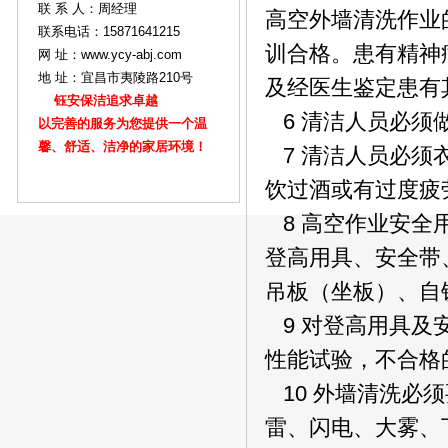
联 系 人：周经理
高空外墙清洗作业
联系电话：15871641215
训合格。患有精神
网 址：www.ycy-abj.com
地 址：宜昌市夷陵路210号
及经医生鉴定患有
钰安保洁追求卓越
6 清洁人员必须
以完善的服务为您提供一个温
馨、舒适、洁净的家居环境！
7 清洁人员必须
饮过酒或有过度疲
8 高空作业安全
登高用具、安全带
吊板（坐板）、自
9 对登高用具及
性能试验，不合格
10 外墙清洗必
雷、闪电、大雾、