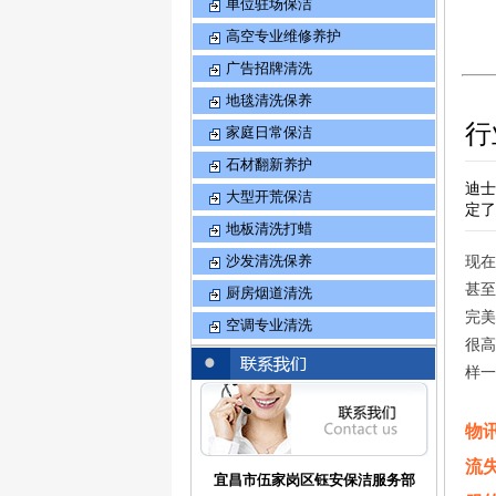
单位驻场保洁
高空专业维修养护
广告招牌清洗
地毯清洗保养
行
家庭日常保洁
石材翻新养护
迪士
大型开荒保洁
定了
地板清洗打蜡
现在
沙发清洗保养
甚至
厨房烟道清洗
完美
空调专业清洗
很高
样一
物
流
宜昌市伍家岗区钰安保洁服务部