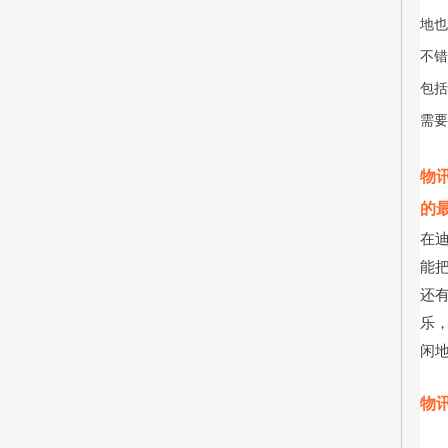
地也
不错
包括
需要
物
的
在
能
还
乐
闲
物