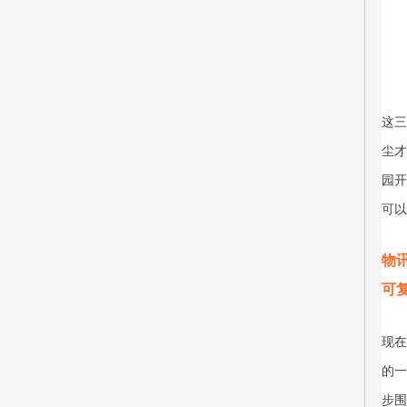
这三
尘才
园开
可以
物
可
现在
的一
步围