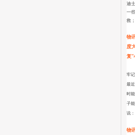
迪
一
救
物
度
复
牢记
最近
时能
子能
说：
物