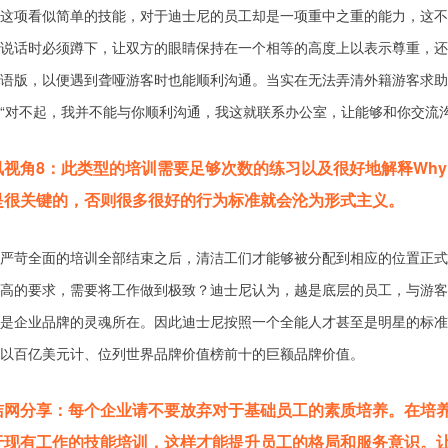
这项看似简单的技能，对于迪士尼的员工却是一项重中之重的能力，这不
说话时必须蹲下，让双方的眼睛保持在一个相等的高度上以表示尊重，还
语版，以便遇到聋哑游客时也能顺利沟通。当实在无法弄清外籍游客求助
“对不起，我并不能与你顺利沟通，我这就联系办公室，让能够和你交流沟
讯视角8：此类型的培训需要足够次数的练习以及很好地解释Wh
是很关键的，否则很多很好的行为标准就会沦为形式主义。
严苛全面的培训全部结束之后，清洁工们才能够被分配到相应的位置正式
高的要求，需要将工作做到极致？迪士尼认为，越是底层的员工，与游客
是企业品牌的灵魂所在。因此迪士尼按照一个全能人才甚至是明星的标准
以百亿美元计、位列世界品牌价值榜前十的巨额品牌价值。
洁网分享：每个企业请不要放弃对于基础员工的素质培养。在培
于现有工作的技能培训，这样才能提升员工的格局和服务意识。