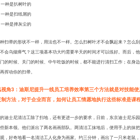
一种是扒树叶的
一种是扫纸屑的
一种是掸灰尘的
种扫帚的形状不一样，用法也不一样。怎么扫树叶才不会飘起来？怎么刮
不会乌烟瘴气？这三项基本功大约需要半天的时间才可以练好。而后，他
门的时候、关门的时候、中午吃饭的时候，都不能进行清扫工作；在身边1
再挥动你的扫帚。
讯视角3：迪斯尼提升一线员工培养效率第三个方法就是对技能使
复制方法，对于企业而言，如何让员工情愿地执行这些标准是课
的迪士尼清洁工除了扫地，还有更进一步的要求，日前，东京迪士尼乐园
些新本领。他们派出了两名画画部队。两清洁工抹地后，便用手上的抹把
观，好奇地看一名清洁工人化身为画家。约三分钟，画出了一只米老鼠，