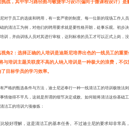
的挑战，其中学习路径图与敏捷学习设计(偏向于微课程设计）是
尼对于员工的选拔和聘用，有一套严密的制度。每一位新的现场工作人员
础的清洁工为例，对他们的聘用要求就是要性格开朗，处事乐观。初步决
培训，并由训练人员对其进行审核，达到标准的员工才可以正式上岗，没
讯视角2：选择正确的人培训是迪斯尼培养出色的一线员工的重要
”将与培训主题关联度不高的人纳入培训是一种极大的浪费，不仅
响了目标学员的学习效率。
有严格的甑选条件与方法，迪士尼还奉行一种一线清洁工的培训极致法则
事情做得不平凡，这就是所谓的细节决定成败。如何能将清洁这份基础工
清洁工的培训六项修炼：
项比较好理解，这是清洁工的基本任务。不过迪士尼的要求却非常高