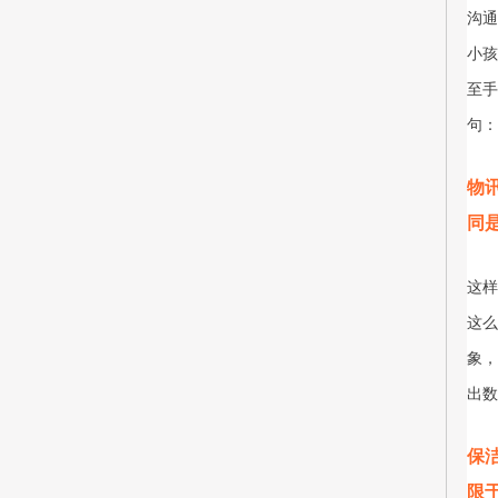
沟通
小孩
至手
句：
物
同
这样
这么
象，
出数
保
限