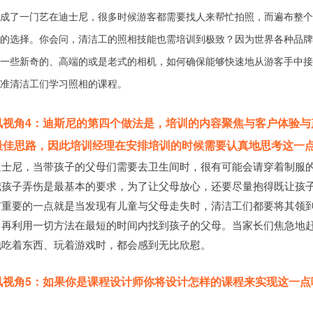
成了一门艺
在迪士尼，很多时候游客都需要找人来帮忙拍照，而遍布整个
的选择。你会问，清洁工的照相技能也需培训到极致？因为世界各种品牌
一些新奇的、高端的或是老式的相机，如何确保能够快速地从游客手中接
准清洁工们学习照相的课程。
讯视角4：迪斯尼的第四个做法是，培训的内容聚焦与客户体验与
最佳思路，因此培训经理在安排培训的时候需要认真地思考这一
迪士尼，当带孩子的父母们需要去卫生间时，很有可能会请穿着制服
把孩子弄伤是最基本的要求，为了让父母放心，还要尽量抱得既让孩
有重要的一点就是当发现有儿童与父母走失时，清洁工们都要将其领
，再利用一切方法在最短的时间内找到孩子的父母。当家长们焦急地
地吃着东西、玩着游戏时，都会感到无比欣慰。
讯视角5：如果你是课程设计师你将设计怎样的课程来实现这一点