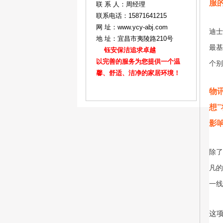
服
联 系 人：周经理
联系电话：15871641215
网 址：www.ycy-abj.com
迪士
地 址：宜昌市夷陵路210号
最基
钰安保洁追求卓越
以完善的服务为您提供一个温
个别
馨、舒适、洁净的家居环境！
物
想
影
除了
凡的
一线
这