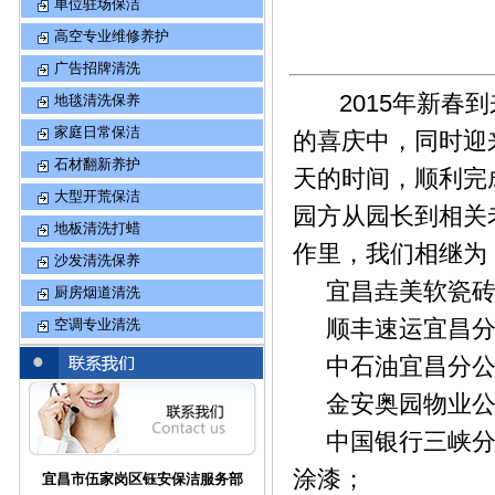
单位驻场保洁
高空专业维修养护
广告招牌清洗
2015年新春到
地毯清洗保养
家庭日常保洁
的喜庆中，同时迎
石材翻新养护
天的时间，顺利完
大型开荒保洁
园方从园长到相关
地板清洗打蜡
作里，我们相继为
沙发清洗保养
宜昌垚美软瓷砖
厨房烟道清洗
顺丰速运宜昌分
空调专业清洗
中石油宜昌分公
金安奥园物业公
中国银行三峡分
涂漆；
宜昌市伍家岗区钰安保洁服务部