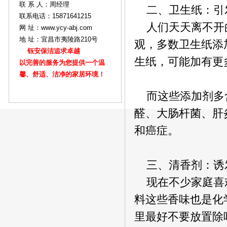
联 系 人：周经理
二、卫生纸：引
联系电话：15871641215
人们天天离不开的
网 址：www.ycy-abj.com
地 址：宜昌市夷陵路210号
观，多数卫生纸添
钰安保洁追求卓越
生纸，可能加有更
以完善的服务为您提供一个温
馨、舒适、洁净的家居环境！
而这些添加剂多含
醛、大肠杆菌、肝
和癌症。
三、清香剂：诱
现在不少家庭喜欢
料这些香味也是化
里最好不要放置除