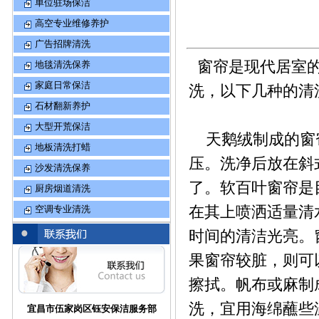
单位驻场保洁
高空专业维修养护
广告招牌清洗
窗帘是现代居室的
地毯清洗保养
家庭日常保洁
洗，以下几种的清
石材翻新养护
大型开荒保洁
天鹅绒制成的窗帘
地板清洗打蜡
压。洗净后放在斜
沙发清洗保养
了。软百叶窗帘是
厨房烟道清洗
在其上喷洒适量清
空调专业清洗
时间的清洁光亮。
果窗帘较脏，则可
擦拭。帆布或麻制
洗，宜用海绵蘸些
宜昌市伍家岗区钰安保洁服务部