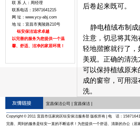
联 系 人：周经理
后卷起来既可。
联系电话：15871641215
网 址：www.ycy-abj.com
地 址：宜昌市夷陵路210号
静电植绒布制成的
钰安保洁追求卓越
注意，切忌将其泡
以完善的服务为您提供一个温
馨、舒适、洁净的家居环境！
轻地揩擦就行了，
美观。正确的清洗
可以保持植绒原来
成的窗帘，可用湿
洗。
宜昌保洁公司
|
宜昌保洁
|
Copyright © 2011 宜昌市伍家岗区钰安保洁服务部 版权所有 | 电 话：15871641
完善、周到的服务是钰安一直的不断追求！为您提供一个舒适、清新的办公（居