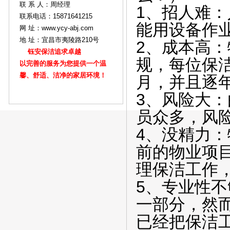
联 系 人：周经理
1、招人难
联系电话：15871641215
能用设备作
网 址：www.ycy-abj.com
地 址：宜昌市夷陵路210号
2、成本高
钰安保洁追求卓越
规，每位保洁人
以完善的服务为您提供一个温
馨、舒适、洁净的家居环境！
月，并且逐
3、风险大
员众多，风
4、没精力
前的物业项
理保洁工作
5、专业性
一部分，然
已经把保洁