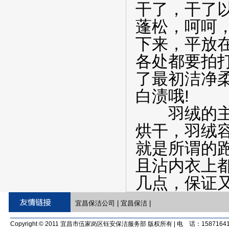
干了，干了
蓬松，呵呵
下来，平放
各处都要拍
了最初洁净
白渍哦!
羽绒的主要
烘干，羽绒
就是所谓的
且沾内衣上
几点，保证
宜昌保洁公司
|
宜昌保洁
|
Copyright © 2011 宜昌市伍家岗区钰安保洁服务部 版权所有 | 电 话：15871641