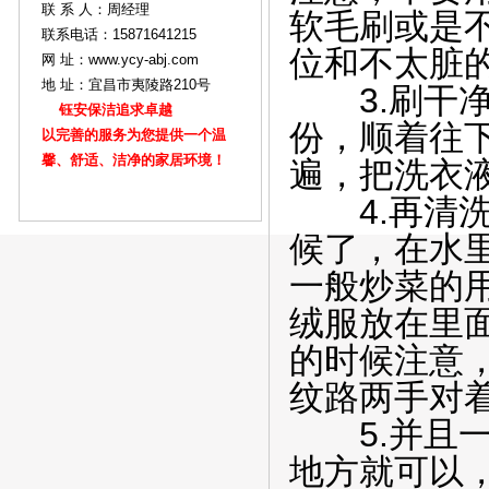
联 系 人：周经理
软毛刷或是
联系电话：15871641215
位和不太脏
网 址：www.ycy-abj.com
地 址：宜昌市夷陵路210号
3.刷干净
钰安保洁追求卓越
份，顺着往
以完善的服务为您提供一个温
馨、舒适、洁净的家居环境！
遍，把洗衣
4.再清洗
候了，在水
一般炒菜的用
绒服放在里面
的时候注意
纹路两手对
5.并且一
地方就可以