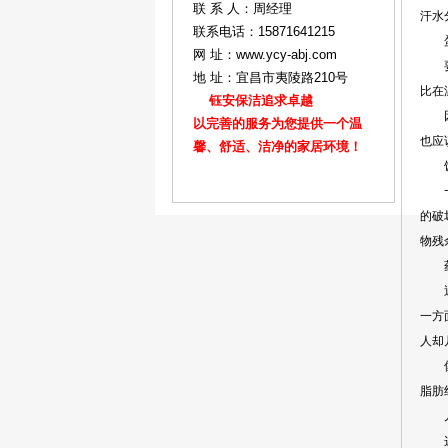
联 系 人：周经理
汗水
联系电话：15871641215
蛋最
网 址：www.ycy-abj.com
要是
地 址：宜昌市夷陵路210号
比在
钰安保洁追求卓越
因此
以完善的服务为您提供一个温
也应
馨、舒适、洁净的家居环境！
饭
一般
的破
物残
药物
近来
一方
人却
像麻
脂肪
儿童
这些