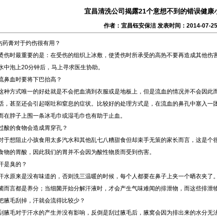
宜昌清洗公司揭露21个意想不到的错误健康
作者：宜昌钰安保洁 发表时间：2014-07-2
药膏对于灼伤很有用？
时最重要的是：在受伤的组织上冰敷，使烫伤时所承受的高热不要再造成其他伤害
水中泡上20分钟后，马上寻求医生协助。
血时要将下巴抬高？
方式唯一的好处就是不会把血滴到衣服或是地板上，但是流血的情况并不会因此而
话，甚至还会引起呕吐和窒息的症状。比较好的处理方式是，在流血的鼻孔中塞入一
而在脖子上围一条冰毛巾或湿毛巾也有助于止血。
的食物会造成胃穿孔？
想阻止小孩食用太多汽水和其他乱七八糟甜食但却束手无策的家长而言，这是个很
食物的胃酸，因此我们的胃并不会因为酸性物质而受到伤害。
是臭的？
原来是没有味道的，否则洗三温暖的时候，每个人都要在鼻子上夹一个晒衣夹了。
菌而言都是养分；当细菌开始分解汗液时，才会产生气味难闻的排泄物，而这些排泄
毛刮掉，汗就会流得比较少？
毛对于汗水的产生并没有影响，反倒是刮过腋毛后，腋窝会因为排出来的水分无法