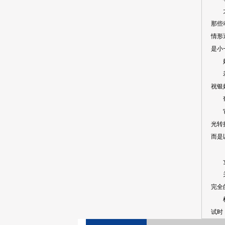
大小
那些
情形
是小
婚姻
若是
祝银
葡萄
它之
光转
而是
女
关于
完全
根据
试时