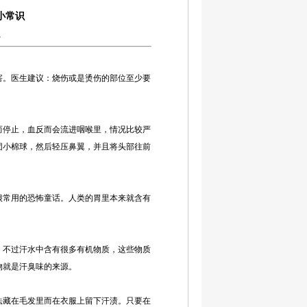
小常识
5
。医生建议：烧伤或是烫伤的部位至少要
停止，血反而会流进咽喉里，情况比较严
团小棉球，然后轻压鼻翼，并且将头部往前
常用的恐怖童话。人类的胃里本来就含有
不过汗水中含有很多有机物质，这些物质
物就是汗臭味的来源。
藏在毛发里而在衣服上留下汗渍。只要在