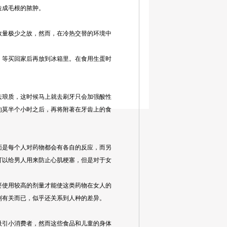
造成毛根的脓肿。
量极少之故，然而，在冷热交替的环境中
等买回家后再放到冰箱里。在食用生蛋时
琅质，这时候马上就去刷牙只会加强酸性
约莫半个小时之后，再将附著在牙齿上的食
是每个人对药物都会有各自的反应，而另
可以给男人用来防止心肌梗塞，但是对于女
使用较高的剂量才能使这类药物在女人的
别有关而已，似乎还关系到人种的差异。
引小消费者，然而这些食品和儿童的身体