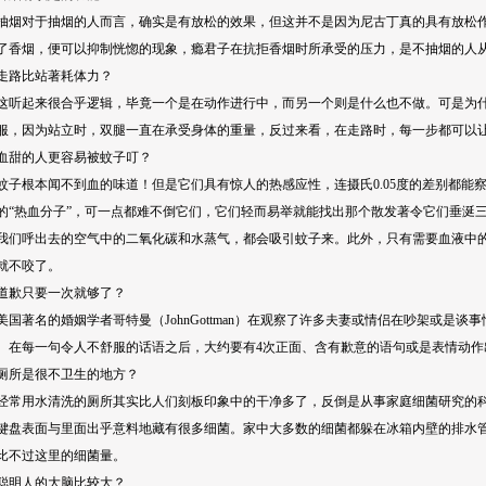
对于抽烟的人而言，确实是有放松的效果，但这并不是因为尼古丁真的具有放松作
了香烟，便可以抑制恍惚的现象，瘾君子在抗拒香烟时所承受的压力，是不抽烟的人
路比站著耗体力？
起来很合乎逻辑，毕竟一个是在动作进行中，而另一个则是什么也不做。可是为什
服，因为站立时，双腿一直在承受身体的重量，反过来看，在走路时，每一步都可以
的人更容易被蚊子叮？
根本闻不到血的味道！但是它们具有惊人的热感应性，连摄氏0.05度的差别都能
的“热血分子”，可一点都难不倒它们，它们轻而易举就能找出那个散发著令它们垂涎
呼出去的空气中的二氧化碳和水蒸气，都会吸引蚊子来。此外，只有需要血液中的
就不咬了。
歉只要一次就够了？
著名的婚姻学者哥特曼（JohnGottman）在观察了许多夫妻或情侣在吵架或是谈
。在每一句令人不舒服的话语之后，大约要有4次正面、含有歉意的语句或是表情动作
是很不卫生的地方？
用水清洗的厕所其实比人们刻板印象中的干净多了，反倒是从事家庭细菌研究的科
键盘表面与里面出乎意料地藏有很多细菌。家中大多数的细菌都躲在冰箱内壁的排水
比不过这里的细菌量。
明人的大脑比较大？