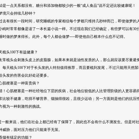
却是一点关系都没有。糖分和添加物都较少的一般“成人食品”说不定还比较健康呢！
境只会持续几秒钟？
有很长一段时间，研究睡眠的专家相信每个梦都只维持几秒钟而已，即使做梦的人
小盹时常常都像是读了一本长篇小说一样。不过现在我们已经确定，有些梦可以有30
睡时做的梦来得长。此外，每个人都会做梦──即使他自己根本什么也不记得。
梳头100下有益健康？
梳头会刺激头皮上的皮脂腺，如果本来就是油性发质的人，那么就应该要尽量避免
。每天梳头100下对于长头发的人特别值得推荐，而且要梳到发尾，不过只能用天然
给头发的伤害会比好处还要多。
梗塞是一种富贵病？
心肌梗塞是一种社经地位下层的疾病，社会地位较低的人比管理阶级的人更容易得
常比较不健康，吃得不够营养、烟抽得很凶，且很少运动；另一方面则是他们的抗压
力视为一种刺激性的挑战。
一般来说，他们在社会上都已经有了保障了，因此也不会有什么不测发生。但是对社
种威胁，面对压力他们只能束手无策。
烟有镇定的功能？