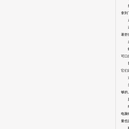
抽烟
拿到
走
这听
著舒
血甜
蚊子
可口
我们
它们
道
美国
够的
厕所
经常
电脑
量也
聪