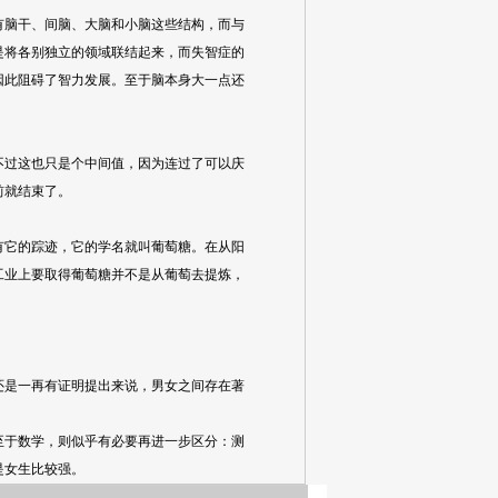
脑干、间脑、大脑和小脑这些结构，而与
是将各别独立的领域联结起来，而失智症的
因此阻碍了智力发展。至于脑本身大一点还
过这也只是个中间值，因为连过了可以庆
前就结束了。
它的踪迹，它的学名就叫葡萄糖。在从阳
工业上要取得葡萄糖并不是从葡萄去提炼，
是一再有证明提出来说，男女之间存在著
于数学，则似乎有必要再进一步区分：测
是女生比较强。