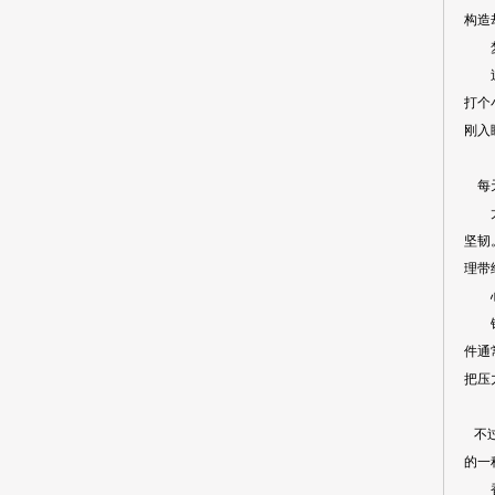
构造
梦
过去
打个
刚入
每天
太常
坚韧
理带
心肌
错！
件通
把压
不过
的一
香