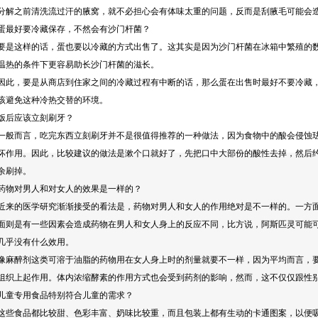
分解之前清洗流过汗的腋窝，就不必担心会有体味太重的问题，反而是刮腋毛可能会
好要冷藏保存，不然会有沙门杆菌？
这样的话，蛋也要以冷藏的方式出售了。这其实是因为沙门杆菌在冰箱中繁殖的数
温热的条件下更容易助长沙门杆菌的滋长。
，要是从商店到住家之间的冷藏过程有中断的话，那么蛋在出售时最好不要冷藏，
该避免这种冷热交替的环境。
后应该立刻刷牙？
而言，吃完东西立刻刷牙并不是很值得推荐的一种做法，因为食物中的酸会侵蚀珐
坏作用。因此，比较建议的做法是漱个口就好了，先把口中大部份的酸性去掉，然后
余刷掉。
对男人和对女人的效果是一样的？
的医学研究渐渐接受的看法是，药物对男人和女人的作用绝对是不一样的。一方面
面则是有一些因素会造成药物在男人和女人身上的反应不同，比方说，阿斯匹灵可能
几乎没有什么效用。
醉剂这类可溶于油脂的药物用在女人身上时的剂量就要不一样，因为平均而言，要
组织上起作用。体内浓缩酵素的作用方式也会受到药剂的影响，然而，这不仅仅跟性
专用食品特别符合儿童的需求？
食品都比较甜、色彩丰富、奶味比较重，而且包装上都有生动的卡通图案，以便吸