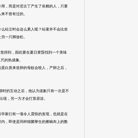
用，而是对尼古丁产生了依赖的人，只要
从来不曾有过的。
么站立时会这么累人呢？站著并不会比坐
让另一只脚放松。
察觉得到，因此要在夏日黄昏找到一个美味
三尺的热成像。
蛋白质来造卵的母蚊会咬人，产卵之后，
事情时的互动之后，他认为道歉只有一次是不
出现，另一方才会打算原谅。
学家们有一项令人震惊的发现，也就是在
管内，即使是同样细菌孳生的擦碗布上的数