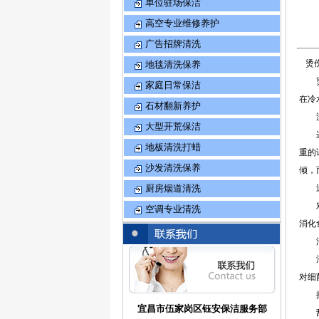
单位驻场保洁
高空专业维修养护
广告招牌清洗
烫伤
地毯清洗保养
烫伤
家庭日常保洁
在冷
石材翻新养护
流鼻
大型开荒保洁
这种
地板清洗打蜡
重的
沙发清洗保养
倾，
厨房烟道清洗
过酸
对于
空调专业清洗
消化
汗
汗水
对细
把腋
宜昌市伍家岗区钰安保洁服务部
刮腋