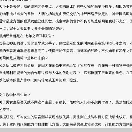
不是关键，脑的结构才是重点。人类的脑比起有些动物的脑要小得多，却因为带有
动物形成相当大的差异。人脑的功能是由密切交织的神经网络所决定的。神经网络即
通常是这方面的联系功能已经死亡。孩童时期的营养不良可能造成网络联结不充分，
一点，完全无关紧要，并不会影响到智商。
经常都是在“七年之痒”时破裂？
会吵架的话，常常更早就分手了。数据显示出来的时间都是在第4和第5年之间，不
婚的夫妻离婚率也愈来愈高了，使得平均值提高，而德国的经验，不少婚姻在25年之
糖是从葡萄中提炼出来的？
所以被称为葡萄糖，是因为在葡萄中首先证实了它的存在，而在每一种植物中都有
换成可利用能量的光合作用过程与人体的代谢过程中，它都扮演了很重要的角色。在
以低成本的量产作物（如马铃薯或玉米淀粉）提炼。
生数学比男生差？
男女生是否天赋不同这个主题，有很长一段时间人们都不想再讨论了。虽然如此还
的差异。
研究，平均女生的语言测试表现比较优异，男生则在技能科目方面成绩比较好。至
，关于空间的想像能力与数理推论方面，大部份是男生比较占优势，计算能力方面则